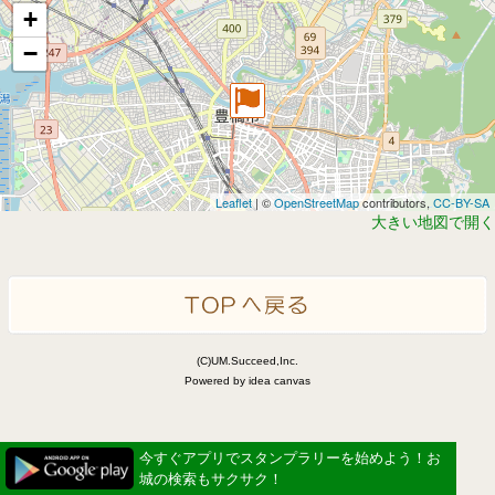
+
−
Leaflet
| ©
OpenStreetMap
contributors,
CC-BY-SA
大きい地図で開く
(C)UM.Succeed,Inc.
Powered by idea canvas
今すぐアプリでスタンプラリーを始めよう！お
城の検索もサクサク！