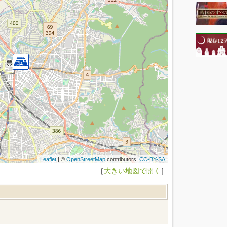
Leaflet
| ©
OpenStreetMap
contributors,
CC-BY-SA
［
大きい地図で開く
］