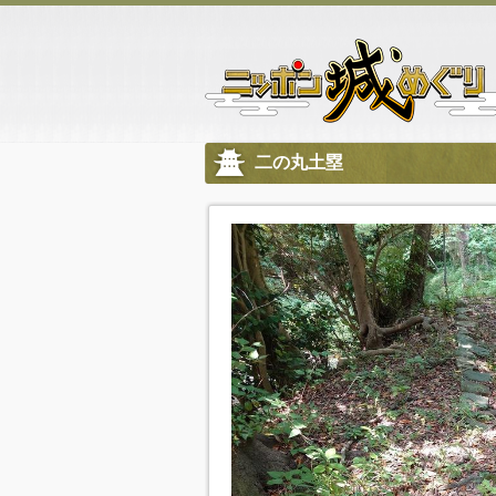
二の丸土塁