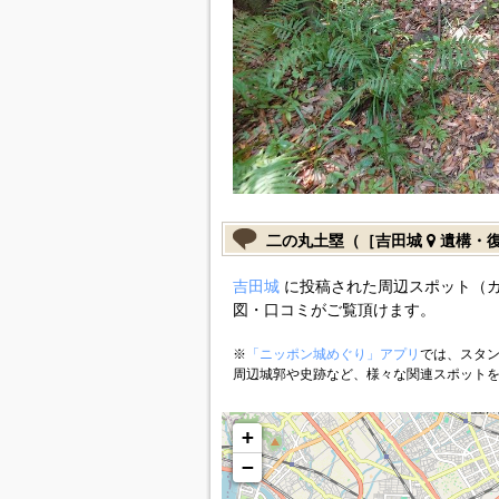
二の丸土塁（［吉田城
遺構・
吉田城
に投稿された周辺スポット（
図・口コミがご覧頂けます。
※
「ニッポン城めぐり」アプリ
では、スタン
周辺城郭や史跡など、様々な関連スポット
+
−