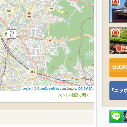
Leaflet
| ©
OpenStreetMap
contributors,
CC-BY-SA
［
大きい地図で開く
］
報