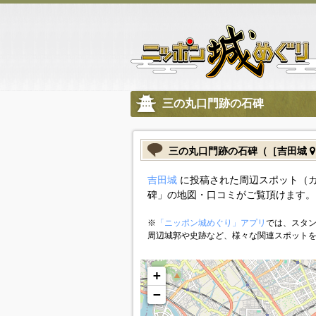
三の丸口門跡の石碑
三の丸口門跡の石碑（［吉田城
吉田城
に投稿された周辺スポット（
碑」の地図・口コミがご覧頂けます。
※
「ニッポン城めぐり」アプリ
では、スタン
周辺城郭や史跡など、様々な関連スポット
+
−