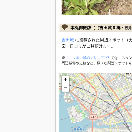
本丸御殿跡（［吉田城
碑・説
吉田城
に投稿された周辺スポット（
図・口コミがご覧頂けます。
※
「ニッポン城めぐり」アプリ
では、スタン
周辺城郭や史跡など、様々な関連スポット
+
−