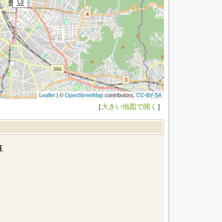
Leaflet
| ©
OpenStreetMap
contributors,
CC-BY-SA
［
大きい地図で開く
］
征