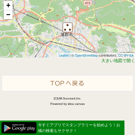
+
−
Leaflet
| ©
OpenStreetMap
contributors,
CC-BY-SA
大きい地図で開く
(C)UM.Succeed,Inc.
Powered by idea canvas
今すぐアプリでスタンプラリーを始めよう！お
城の検索もサクサク！