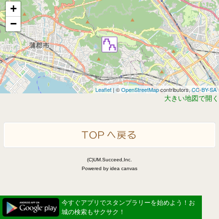
+
−
Leaflet
| ©
OpenStreetMap
contributors,
CC-BY-SA
大きい地図で開く
(C)UM.Succeed,Inc.
Powered by idea canvas
今すぐアプリでスタンプラリーを始めよう！お
城の検索もサクサク！