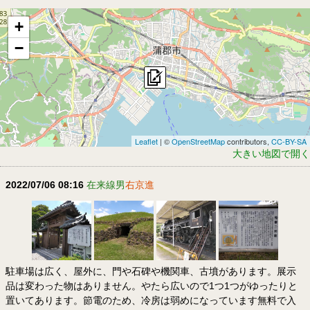
+
−
Leaflet
| ©
OpenStreetMap
contributors,
CC-BY-SA
大きい地図で開く
2022/07/06 08:16
在来線男
右京進
駐車場は広く、屋外に、門や石碑や機関車、古墳があります。展示
品は変わった物はありません。やたら広いので1つ1つがゆったりと
置いてあります。節電のため、冷房は弱めになっています無料で入