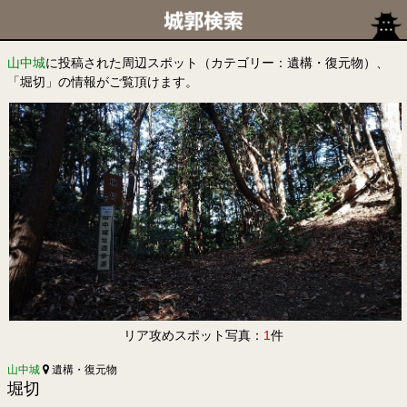
山中城
に投稿された周辺スポット（カテゴリー：遺構・復元物）、
「堀切」の情報がご覧頂けます。
リア攻めスポット写真：
1
件
山中城
遺構・復元物
堀切