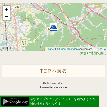
+
−
Leaflet
| ©
OpenStreetMap
contributors,
CC-BY-SA
大きい地図で開く
(C)UM.Succeed,Inc.
Powered by idea canvas
今すぐアプリでスタンプラリーを始めよう！お
城の検索もサクサク！