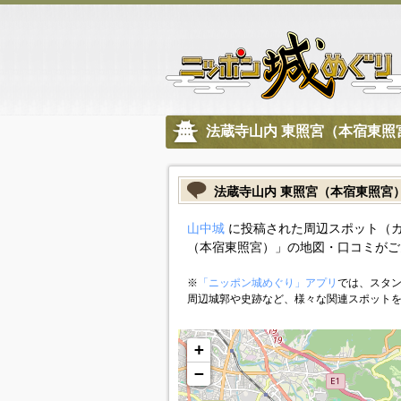
法蔵寺山内 東照宮（本宿東照
法蔵寺山内 東照宮（本宿東照宮
山中城
に投稿された周辺スポット（カ
（本宿東照宮）」の地図・口コミがご
※
「ニッポン城めぐり」アプリ
では、スタン
周辺城郭や史跡など、様々な関連スポット
+
−