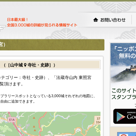
宮）
）（［山中城
寺社・史跡］）
テゴリー：寺社・史跡）、「法蔵寺山内 東照宮
覧頂けます。
プラリースポットとなっている3,000城それぞれの地図に、
を自由に追加できます。