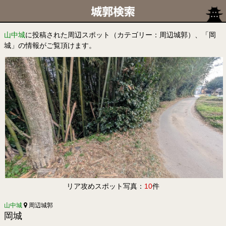
山中城
に投稿された周辺スポット（カテゴリー：周辺城郭）、「岡
城」の情報がご覧頂けます。
リア攻めスポット写真：
10
件
山中城
周辺城郭
岡城