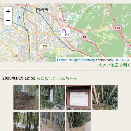
+
−
Leaflet
| ©
OpenStreetMap
contributors,
CC-BY-SA
大きい地図で開く
2026/01/15 12:52
灰になったしんちゃん