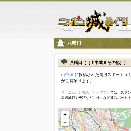
八幡口
八幡口（［山中城
その他］）
山中城
に投稿された周辺スポット（
がご覧頂けます。
※
「ニッポン城めぐり」アプリ
では、スタン
周辺城郭や史跡など、様々な関連スポット
+
−