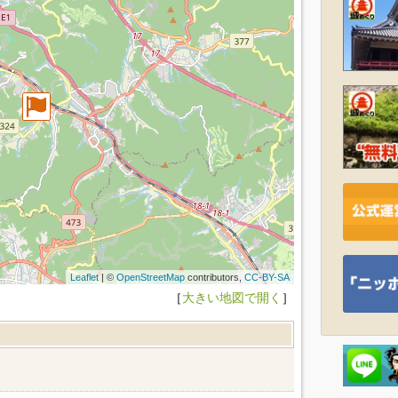
Leaflet
| ©
OpenStreetMap
contributors,
CC-BY-SA
［
大きい地図で開く
］