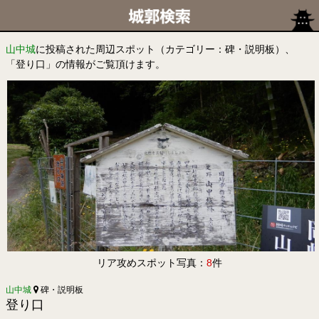
山中城
に投稿された周辺スポット（カテゴリー：碑・説明板）、
「登り口」の情報がご覧頂けます。
リア攻めスポット写真：
8
件
山中城
碑・説明板
登り口