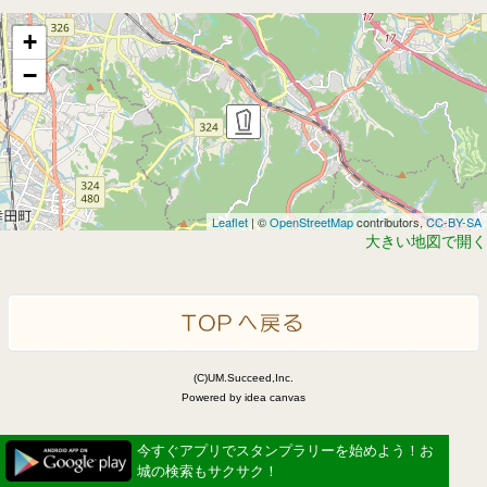
+
−
Leaflet
| ©
OpenStreetMap
contributors,
CC-BY-SA
大きい地図で開く
(C)UM.Succeed,Inc.
Powered by idea canvas
今すぐアプリでスタンプラリーを始めよう！お
城の検索もサクサク！