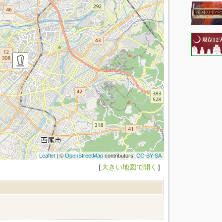
Leaflet
| ©
OpenStreetMap
contributors,
CC-BY-SA
［
大きい地図で開く
］