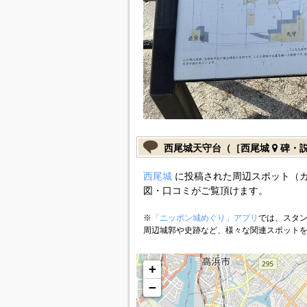
西尾城天守台（［西尾城
碑・
西尾城
に投稿された周辺スポット（
図・口コミがご覧頂けます。
※
「ニッポン城めぐり」アプリ
では、スタン
周辺城郭や史跡など、様々な関連スポット
+
−