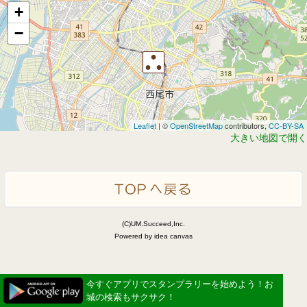
+
−
Leaflet
| ©
OpenStreetMap
contributors,
CC-BY-SA
大きい地図で開く
(C)UM.Succeed,Inc.
Powered by idea canvas
今すぐアプリでスタンプラリーを始めよう！お
城の検索もサクサク！