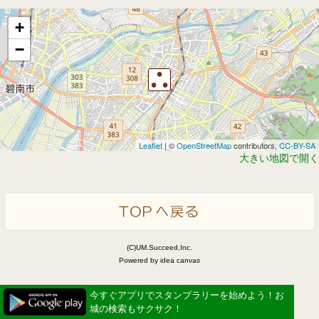
+
−
Leaflet
| ©
OpenStreetMap
contributors,
CC-BY-SA
大きい地図で開く
(C)UM.Succeed,Inc.
Powered by idea canvas
今すぐアプリでスタンプラリーを始めよう！お
城の検索もサクサク！