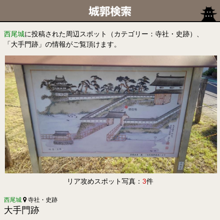
西尾城
に投稿された周辺スポット（カテゴリー：寺社・史跡）、
「大手門跡」の情報がご覧頂けます。
リア攻めスポット写真：
3
件
西尾城
寺社・史跡
大手門跡