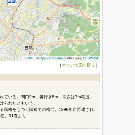
Leaflet
| ©
OpenStreetMap
contributors,
CC-BY-SA
［
大きい地図で開く
］
れている。間口9m、奥行き5m、高さは7m程度。
けられたともいう。
る風格をもつ二階建ての櫓門。1996年に再建され
巻、61巻より