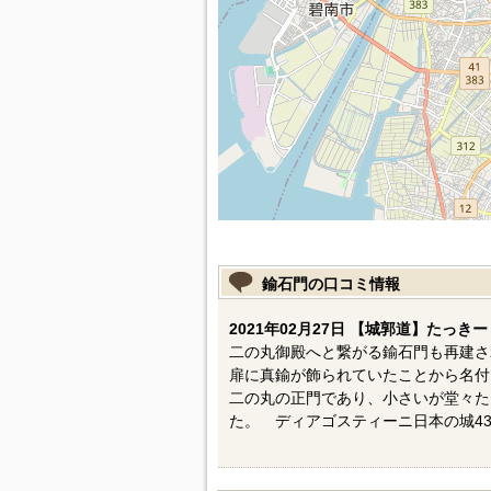
鍮石門の口コミ情報
2021年02月27日 【城郭道】たっきー
二の丸御殿へと繋がる鍮石門も再建さ
扉に真鍮が飾られていたことから名付
二の丸の正門であり、小さいが堂々た
た。 ディアゴスティーニ日本の城43