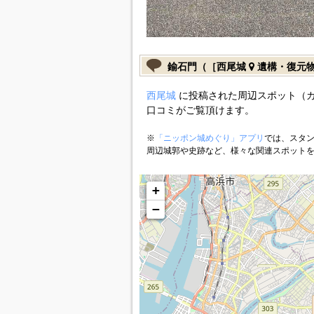
鍮石門（［西尾城
遺構・復元
西尾城
に投稿された周辺スポット（
口コミがご覧頂けます。
※
「ニッポン城めぐり」アプリ
では、スタン
周辺城郭や史跡など、様々な関連スポット
+
−