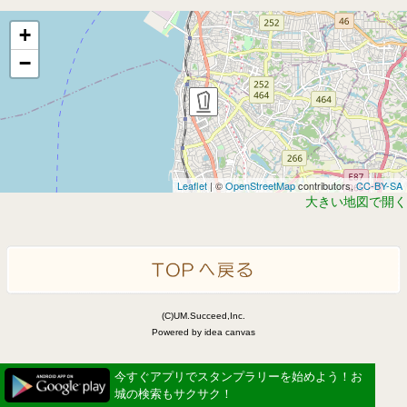
+
−
Leaflet
| ©
OpenStreetMap
contributors,
CC-BY-SA
大きい地図で開く
(C)UM.Succeed,Inc.
Powered by idea canvas
今すぐアプリでスタンプラリーを始めよう！お
城の検索もサクサク！