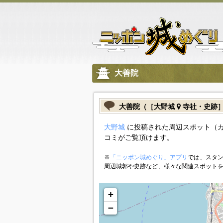
大善院
大善院（［大野城
寺社・史跡
大野城
に投稿された周辺スポット（
コミがご覧頂けます。
※
「ニッポン城めぐり」アプリ
では、スタン
周辺城郭や史跡など、様々な関連スポット
+
−