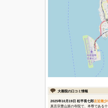
大善院の口コミ情報
2025年10月19日 松平長七郎
左近衛少
真言宗豊山派の寺院で、本尊である十一