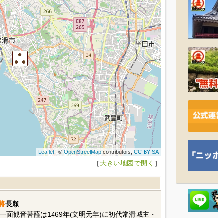
Leaflet
| ©
OpenStreetMap
contributors,
CC-BY-SA
［
大きい地図で開く
］
将
長頼
面観音菩薩は1469年(文明元年)に初代常滑城主・