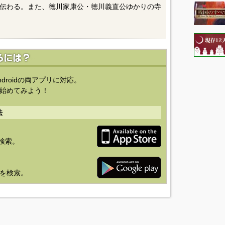
伝わる。また、徳川家康公・徳川義直公ゆかりの寺
ndroidの両アプリに対応。
始めてみよう！
法
を検索。
り」を検索。