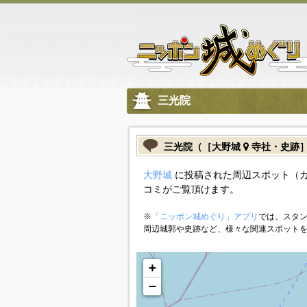
三光院
三光院（［大野城
寺社・史跡
大野城
に投稿された周辺スポット（
コミがご覧頂けます。
※
「ニッポン城めぐり」アプリ
では、スタン
周辺城郭や史跡など、様々な関連スポット
+
−