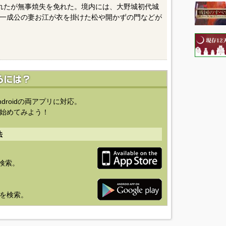
攻されたが無事焼失を免れた。境内には、大野城初代城
一成公の妻お江が衣を掛けた松や開かずの門などが
ndroidの両アプリに対応。
始めてみよう！
法
を検索。
り」を検索。