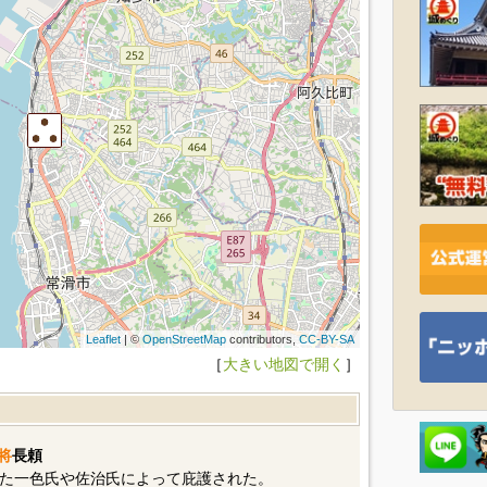
Leaflet
| ©
OpenStreetMap
contributors,
CC-BY-SA
［
大きい地図で開く
］
将
長頼
た一色氏や佐治氏によって庇護された。