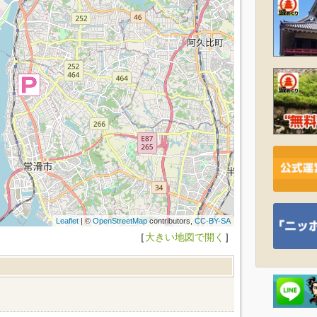
Leaflet
| ©
OpenStreetMap
contributors,
CC-BY-SA
［
大きい地図で開く
］