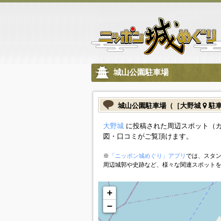
城山公園駐車場
城山公園駐車場（［大野城
駐
大野城
に投稿された周辺スポット（
図・口コミがご覧頂けます。
※
「ニッポン城めぐり」アプリ
では、スタン
周辺城郭や史跡など、様々な関連スポット
+
−