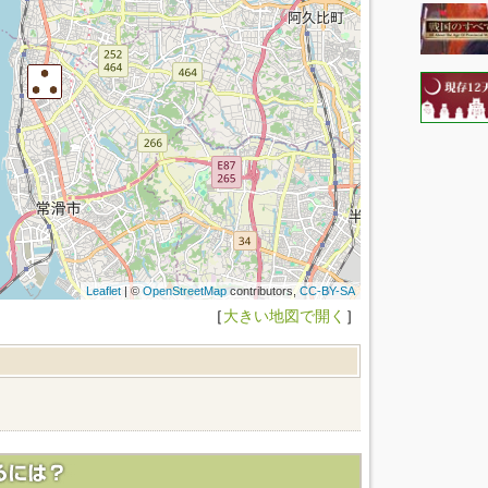
Leaflet
| ©
OpenStreetMap
contributors,
CC-BY-SA
［
大きい地図で開く
］