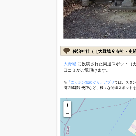
佐治神社（［大野城
寺社・史
大野城
に投稿された周辺スポット（
口コミがご覧頂けます。
※
「ニッポン城めぐり」アプリ
では、スタン
周辺城郭や史跡など、様々な関連スポット
+
−