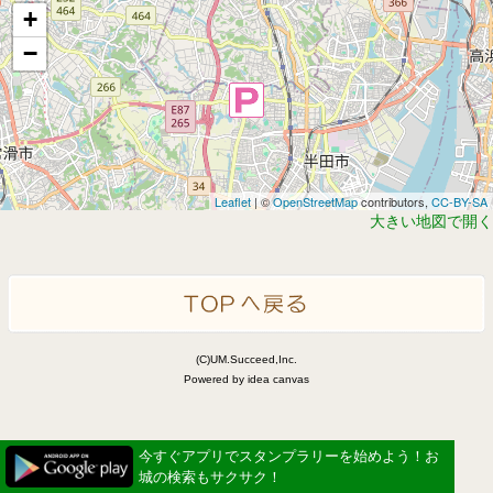
+
−
Leaflet
| ©
OpenStreetMap
contributors,
CC-BY-SA
大きい地図で開く
(C)UM.Succeed,Inc.
Powered by idea canvas
今すぐアプリでスタンプラリーを始めよう！お
城の検索もサクサク！