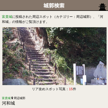
富貴城
に投稿された周辺スポット（カテゴリー：周辺城郭）、「河
和城」の情報がご覧頂けます。
リア攻めスポット写真：
15
件
富貴城
周辺城郭
河和城