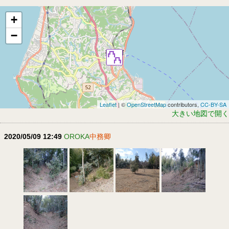
+
−
Leaflet
| ©
OpenStreetMap
contributors,
CC-BY-SA
大きい地図で開く
2020/05/09 12:49
OROKA
中務卿