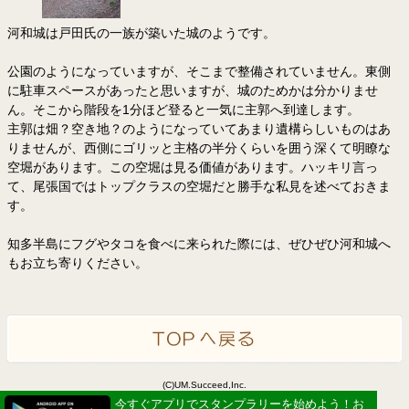
河和城は戸田氏の一族が築いた城のようです。
公園のようになっていますが、そこまで整備されていません。東側
に駐車スペースがあったと思いますが、城のためかは分かりませ
ん。そこから階段を1分ほど登ると一気に主郭へ到達します。
主郭は畑？空き地？のようになっていてあまり遺構らしいものはあ
りませんが、西側にゴリッと主格の半分くらいを囲う深くて明瞭な
空堀があります。この空堀は見る価値があります。ハッキリ言っ
て、尾張国ではトップクラスの空堀だと勝手な私見を述べておきま
す。
知多半島にフグやタコを食べに来られた際には、ぜひぜひ河和城へ
もお立ち寄りください。
(C)UM.Succeed,Inc.
Powered by idea canvas
今すぐアプリでスタンプラリーを始めよう！お