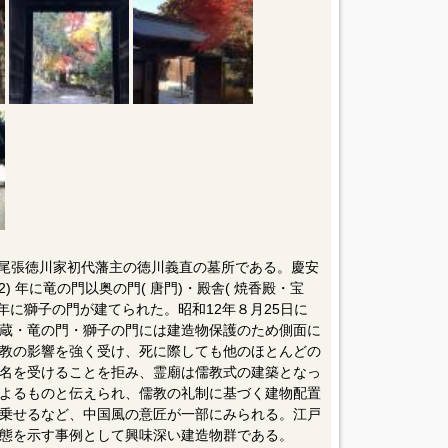
没した尾張徳川家初代藩主の徳川義直の墓所である。慶安
52) 年に竜の門以奥の門( 唐門)・殿舎( 焼香殿・宝
) 年に獅子の門が建てられた。昭和12年８月25日に
蔵・竜の門・獅子の門には建造物保護のため側面に
教の影響を強く受け、死に際しても他のほとんどの
名を受けることを拒み、霊廟は儒教式の建築となっ
よるものと伝えられ、儒教の礼制に基づく建物配置
乗せるなど、中国風の意匠が一部にみられる。江戸
態を示す事例として興味深い建造物群である。