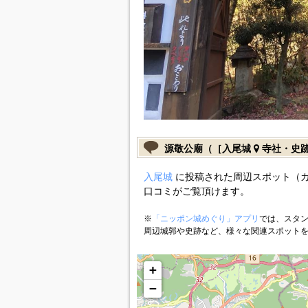
源敬公廟（［入尾城
寺社・史
入尾城
に投稿された周辺スポット（
口コミがご覧頂けます。
※
「ニッポン城めぐり」アプリ
では、スタン
周辺城郭や史跡など、様々な関連スポット
+
−