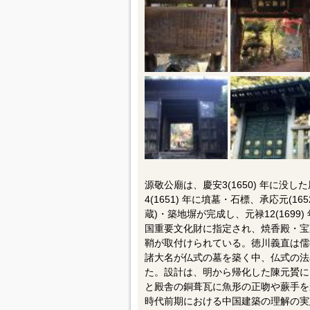
源敬公廟は、慶安3(1650) 年に
4(1651) 年に墳墓・石標、承応元(16
蔵)・築地塀が完成し、元禄12(1699
国重要文化財に指定され、焼香殿・宝
鞘が取付けられている。徳川義直は儒
諸大名が仏式の墓を築く中、仏式の法
た。設計は、明から帰化した陳元贇に
と殿舎の銅葺瓦に魚形の正吻や蕨手を
時代前期における中国建築の理解の実