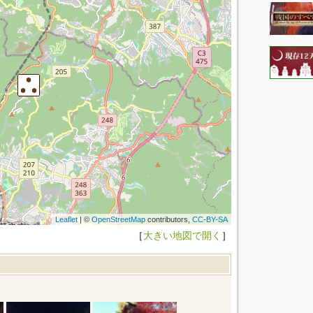
Leaflet
| ©
OpenStreetMap
contributors,
CC-BY-SA
［
大きい地図で開く
］