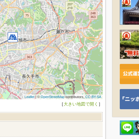
Leaflet
| ©
OpenStreetMap
contributors,
CC-BY-SA
［
大きい地図で開く
］