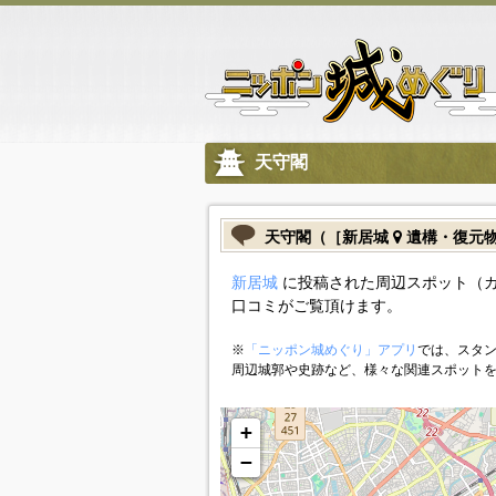
天守閣
天守閣（［新居城
遺構・復元
新居城
に投稿された周辺スポット（
口コミがご覧頂けます。
※
「ニッポン城めぐり」アプリ
では、スタン
周辺城郭や史跡など、様々な関連スポット
+
−