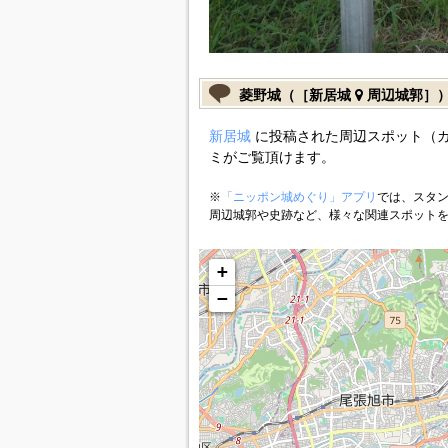
菱野城（［新居城
周辺城郭］
新居城
に投稿された周辺スポット（
ミがご覧頂けます。
※
「ニッポン城めぐり」アプリ
では、スタン
周辺城郭や史跡など、様々な関連スポット
+
−