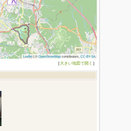
Leaflet
| ©
OpenStreetMap
contributors,
CC-BY-SA
［
大きい地図で開く
］