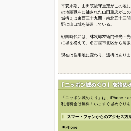
平安末期、山田筑後守重定がこの地に
の地頭職をに補された山田重忠がこの
城構えは東西三十九間・南北五十三間
野に山口城を築造している。
戦国時代には、林次郎左衛門惟光－光
に城を構えて、名古屋市北区から尾張
現在は住宅地に変わり、遺構はありま
「ニッポン城めぐり」は、iPhone・a
利用料金は無料！いますぐ城めぐりを
スマートフォンからのアクセス方
■iPhone