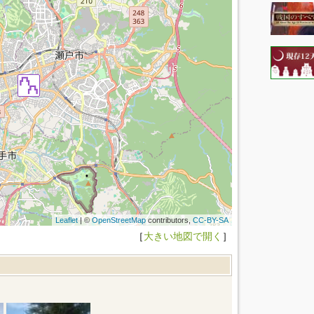
Leaflet
| ©
OpenStreetMap
contributors,
CC-BY-SA
［
大きい地図で開く
］