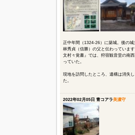
正中年間（1324-26）に築城。後
林秀貞（信勝）の父と伝わっています。
文村々覚書』では、狩宿観音堂の南西
っていた。
現地を訪問したところ、遺構は消失し
た。
2022年02月05日 青コアラ
美濃守