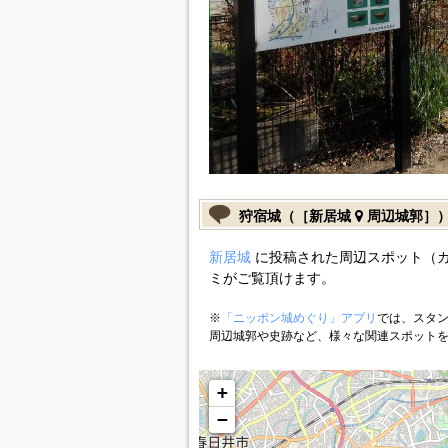
狩宿城（［新居城
周辺城郭］
新居城
に投稿された周辺スポット（
ミがご覧頂けます。
※
「ニッポン城めぐり」アプリ
では、スタン
周辺城郭や史跡など、様々な関連スポット
+
−