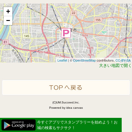
+
−
Leaflet
| ©
OpenStreetMap
contributors,
CC-BY-SA
大きい地図で開く
(C)UM.Succeed,Inc.
Powered by idea canvas
今すぐアプリでスタンプラリーを始めよう！お
城の検索もサクサク！