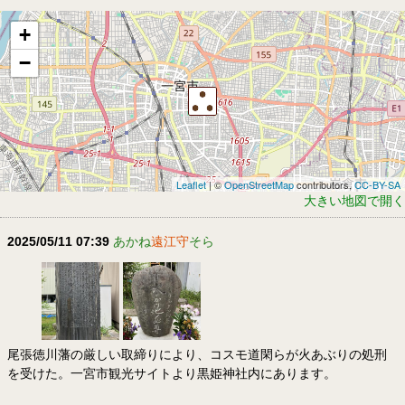
+
−
Leaflet
| ©
OpenStreetMap
contributors,
CC-BY-SA
大きい地図で開く
2025/05/11 07:39
あかね
遠江守
そら
尾張徳川藩の厳しい取締りにより、コスモ道閑らが火あぶりの処刑
を受けた。一宮市観光サイトより黒姫神社内にあります。