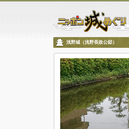
浅野城（浅野長政公邸）