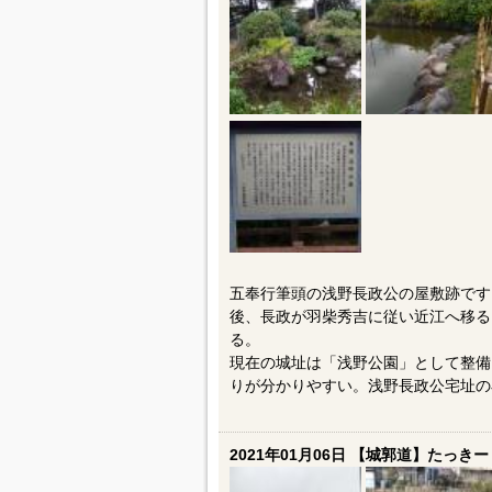
五奉行筆頭の浅野長政公の屋敷跡です
後、長政が羽柴秀吉に従い近江へ移る
る。
現在の城址は「浅野公園」として整備
りが分かりやすい。浅野長政公宅址の
2021年01月06日 【城郭道】たっきー