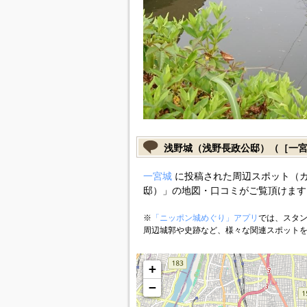
浅野城（浅野長政公邸）（［一
一宮城
に投稿された周辺スポット（
邸）」の地図・口コミがご覧頂けます
※
「ニッポン城めぐり」アプリ
では、スタン
周辺城郭や史跡など、様々な関連スポット
+
−