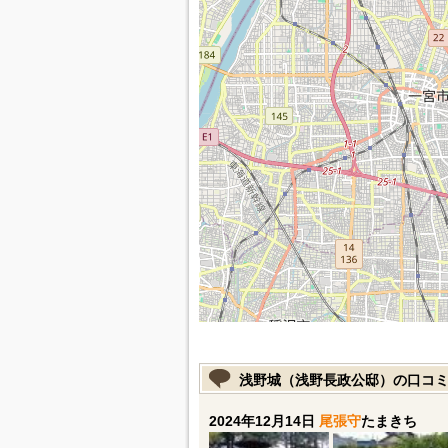
浅野城（浅野長政公邸）の口コ
2024年12月14日
尾張守
たまきち