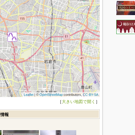
Leaflet
| ©
OpenStreetMap
contributors,
CC-BY-SA
［
大きい地図で開く
］
ミ情報