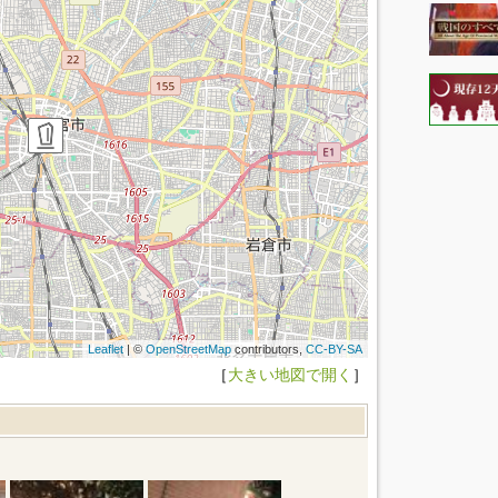
Leaflet
| ©
OpenStreetMap
contributors,
CC-BY-SA
［
大きい地図で開く
］