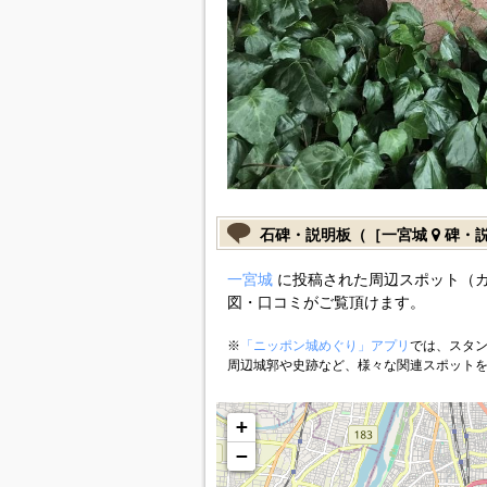
石碑・説明板（［一宮城
碑・
一宮城
に投稿された周辺スポット（
図・口コミがご覧頂けます。
※
「ニッポン城めぐり」アプリ
では、スタン
周辺城郭や史跡など、様々な関連スポット
+
−