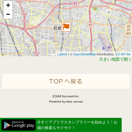
+
−
Leaflet
| ©
OpenStreetMap
contributors,
CC-BY-SA
大きい地図で開く
(C)UM.Succeed,Inc.
Powered by idea canvas
今すぐアプリでスタンプラリーを始めよう！お
城の検索もサクサク！