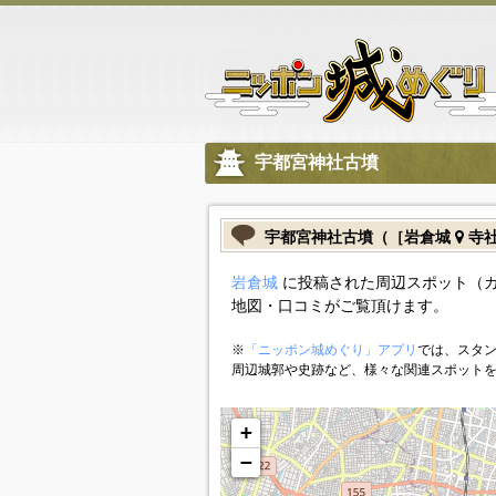
宇都宮神社古墳
宇都宮神社古墳（［岩倉城
寺社
岩倉城
に投稿された周辺スポット（
地図・口コミがご覧頂けます。
※
「ニッポン城めぐり」アプリ
では、スタン
周辺城郭や史跡など、様々な関連スポット
+
−