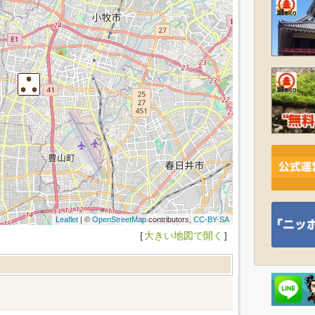
Leaflet
| ©
OpenStreetMap
contributors,
CC-BY-SA
［
大きい地図で開く
］