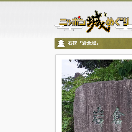
石碑『岩倉城』