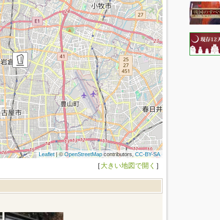
Leaflet
| ©
OpenStreetMap
contributors,
CC-BY-SA
［
大きい地図で開く
］