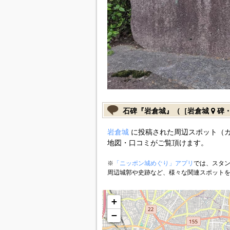
石碑『岩倉城』（［岩倉城
碑・
岩倉城
に投稿された周辺スポット（
地図・口コミがご覧頂けます。
※
「ニッポン城めぐり」アプリ
では、スタン
周辺城郭や史跡など、様々な関連スポット
+
−