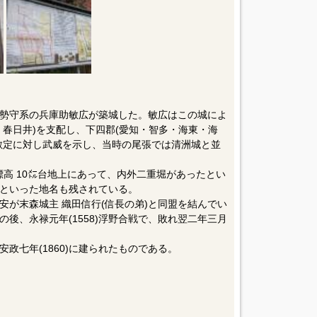
田伊勢守系の兵庫助敏広が築城した。敏広はこの城によ
・春日井)を支配し、下四郡(愛知・智多・海東・海
敏定に対し武威を示し、当時の尾張では清洲城と並
、標高 10㍍台地上にあって、内外二重堀があったとい
といった地名も残されている。
信安が末森城主 織田信行(信長の弟)と同盟を結んでい
後、永禄元年(1558)浮野合戦で、敗れ翌二年三月
政七年(1860)に建られたものである。