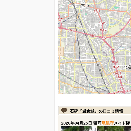
石碑『岩倉城』の口コミ情報
2026年04月25日 猫耳
尾張守
メイド隊