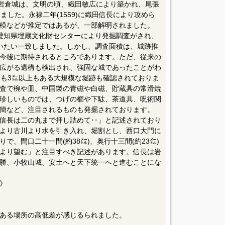
る岩倉城は、文明の頃、織田敏広により築かれ、尾張
ました。永禄二年(1559)に織田信長により攻めら
模などが推定ではあるが、一部解明されました。
愛知県埋蔵文化財センターにより発掘調査がされ、
いたい一致しました。しかし、調査面積は、城跡推
今後に期待されるところであります。ただ、従来の
広がる遺構も検出され、強固な城であったことがわ
さも3㍍以上もある大規模な堀跡も確認されておりま
査で椀や皿、中国製の青磁や白磁、貯蔵具の常滑焼
珍しいものでは、つげの櫛や下駄、茶道具、呪術関
簡など、注目されるものも発掘されております。
信長は二の丸まで押し詰めて‥」と記述されており
より古川より水を引き入れ、堀割とし、西口大門に
で、間口二十一間(約38㍍)、奥行十三間(約23㍍)
より望む」と注目すべき記述があります。信長は岩
勝、小牧山城、安土へと天下統一へと進むことにな
》
ある場所の高低差が感じるられました。