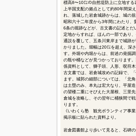
標高8〜10㍍の自然堤防上に立地す
上半国支配の拠点として約80年間栄え
れ、落城した岩倉城跡からは、城の規
昭和六十二年度から3年間にわたり、
6条の堀跡などが、古文書の記述とだ
定地からすれば、ほんの一部であり、
通説を覆して、五条川東岸まで城跡が
かりました。堀幅は20㍍を超え、深
す。外堀や内堀からは、前述の発掘調
の瓶や桶などが見つかっております。
係資料として、獅子頭、人形、呪符木
古文書では、岩倉城攻めの記録で、「
ます。城郭の細部については、「北角
は土塁のみ、本丸は宏大なり。平屋造り
の望楼二重にそびえた大屋根、三里先
倉城を攻略し、その翌年に桶狭間で戦
ります。
《いわくら塾 観光ボランティア事業
掲示板に貼られた資料より。
岩倉図書館より歩いて見ると、石碑の