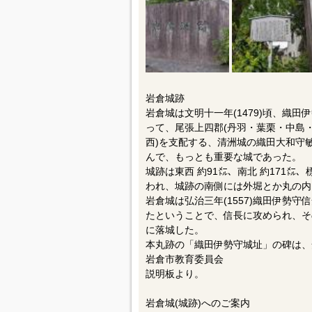
岩倉城跡
岩倉城は文明十一年(1479)頃、織
って、尾張上四郡(丹羽・葉栗・中島
西)を支配する、清洲城の織田大和守
んで、もっとも重要な城であった。
城跡は東西 約91㍍、南北 約171㍍
われ、城跡の南側には外堀とか丸の内
岩倉城は弘治三年(1557)織田伊勢守
たということで、信長に攻められ、その
に落城した。
本丸跡の「織田伊勢守城址」の碑は、安
岩倉市教育委員会
説明板より。
岩倉城(城跡)へのご案内