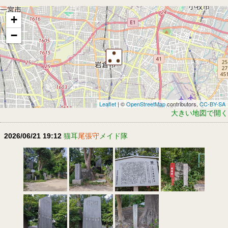
+
−
Leaflet
| ©
OpenStreetMap
contributors,
CC-BY-SA
大きい地図で開く
2026/06/21 19:12
猫耳
尾張守
メイド隊