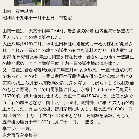
山内一豊生誕地
昭和四十九年十一月十五日 市指定
山内一豊は、天文十四年(1545)、岩倉城の家老 山内但馬守盛豊の二
男として、この地に誕生した。
大正八年(1919)二月、神明生田神社の遷座式に一枚の棟札が発見さ
れ、これが一豊のこの地での誕生の有力な資料となり、山内家では
史家 沼田頼輔文学博士に調査を行なわせ、岩倉のこの地を一豊誕生
の地と認め、ここに贈従三位 山内一豊公誕生地の碑を建てた。
父・盛豊は岩倉城落城(永禄二年三月)のとき戦死。一豊 十五歳の時
であった。その後、一豊は家臣の五藤浄基が供で母や弟妹と共に刈
安賀の城主 浅井新八郎政高の許に身を寄せ、しばらくして牧村政倫
のもとに寄寓。ついで山岡景隆に仕え、永禄十年(1567)〜元亀元年
(1570)頃、織田信長に仕える。天正十二年(1584)には、近江長浜で
五千石の領主となり、同十八年(1590)、遠州掛川に移封 六万石の領
主となった。秀吉の死後、徳川家康に味方し、慶長五年(1600)、四
国 土佐で二十万二千六百石の領主となり、高知城を築城。そして、
五年後の慶長十年(1605)九月二十一日、一豊没す。
享年 六十一歳。
岩倉市教育委員会