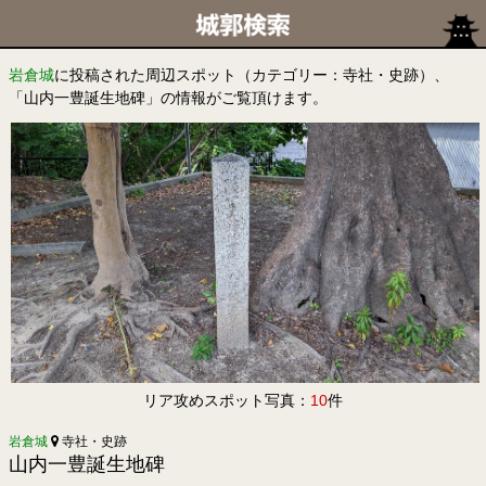
岩倉城
に投稿された周辺スポット（カテゴリー：寺社・史跡）、
「山内一豊誕生地碑」の情報がご覧頂けます。
リア攻めスポット写真：
10
件
岩倉城
寺社・史跡
山内一豊誕生地碑