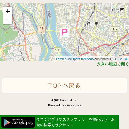
+
−
Leaflet
| ©
OpenStreetMap
contributors,
CC-BY-SA
大きい地図で開く
(C)UM.Succeed,Inc.
Powered by idea canvas
今すぐアプリでスタンプラリーを始めよう！お
城の検索もサクサク！