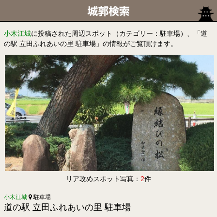
小木江城
に投稿された周辺スポット（カテゴリー：駐車場）、「道
の駅 立田ふれあいの里 駐車場」の情報がご覧頂けます。
リア攻めスポット写真：
2
件
小木江城
駐車場
道の駅 立田ふれあいの里 駐車場