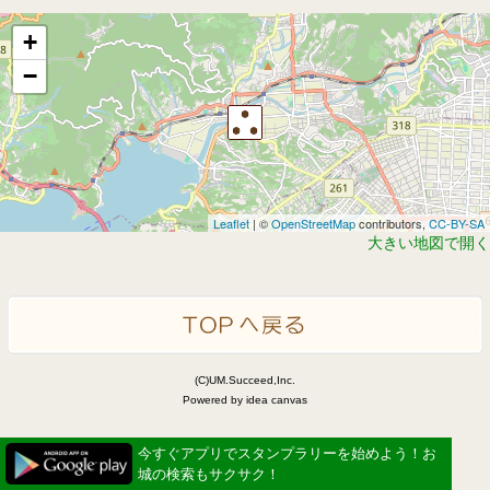
+
−
Leaflet
| ©
OpenStreetMap
contributors,
CC-BY-SA
大きい地図で開く
(C)UM.Succeed,Inc.
Powered by idea canvas
今すぐアプリでスタンプラリーを始めよう！お
城の検索もサクサク！