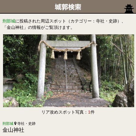
刑部城
に投稿された周辺スポット（カテゴリー：寺社・史跡）、
「金山神社」の情報がご覧頂けます。
リア攻めスポット写真：
1
件
刑部城
寺社・史跡
金山神社