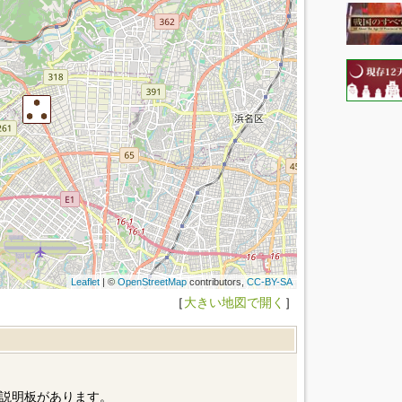
Leaflet
| ©
OpenStreetMap
contributors,
CC-BY-SA
［
大きい地図で開く
］
説明板があります。