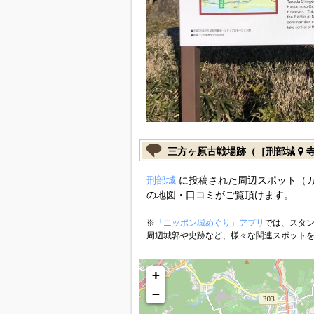
三方ヶ原古戦場跡（［刑部城
寺
刑部城
に投稿された周辺スポット（
の地図・口コミがご覧頂けます。
※
「ニッポン城めぐり」アプリ
では、スタン
周辺城郭や史跡など、様々な関連スポット
+
−