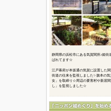
静岡県の浜松市にある気賀関所♪姫街
ばれてます☆
江戸幕府が本坂通の気賀に設置した関
街道の往来を監視しました✨旗本の気
女」を取締り☆周辺の要害村や新居関
し」を監視しました☆