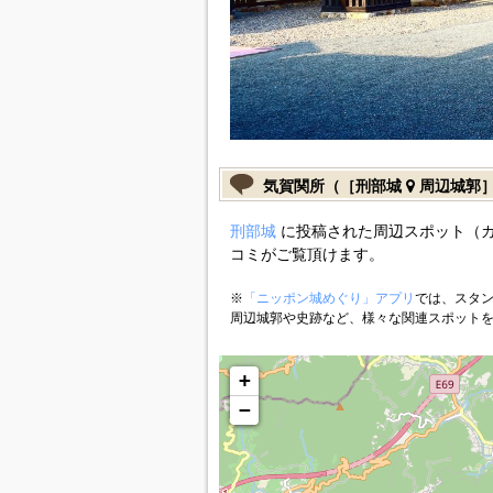
気賀関所（［刑部城
周辺城郭
刑部城
に投稿された周辺スポット（
コミがご覧頂けます。
※
「ニッポン城めぐり」アプリ
では、スタン
周辺城郭や史跡など、様々な関連スポット
+
−