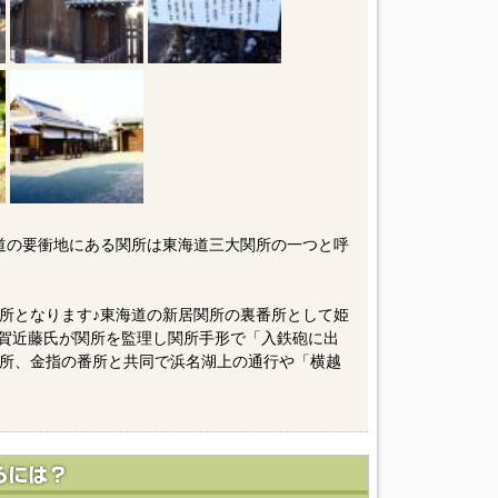
道の要衝地にある関所は東海道三大関所の一つと呼
所となります♪東海道の新居関所の裏番所として姫
賀近藤氏が関所を監理し関所手形で「入鉄砲に出
所、金指の番所と共同で浜名湖上の通行や「横越