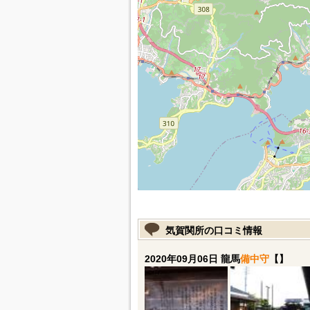
気賀関所の口コミ情報
2020年09月06日 龍馬
備中守
【】