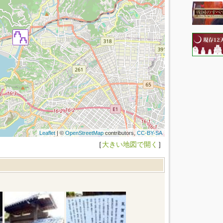
Leaflet
| ©
OpenStreetMap
contributors,
CC-BY-SA
［
大きい地図で開く
］