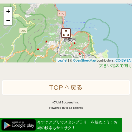
+
−
Leaflet
| ©
OpenStreetMap
contributors,
CC-BY-SA
大きい地図で開く
(C)UM.Succeed,Inc.
Powered by idea canvas
今すぐアプリでスタンプラリーを始めよう！お
城の検索もサクサク！