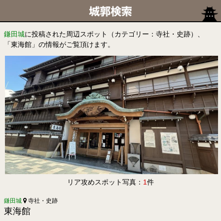
鎌田城
に投稿された周辺スポット（カテゴリー：寺社・史跡）、
「東海館」の情報がご覧頂けます。
リア攻めスポット写真：
1
件
鎌田城
寺社・史跡
東海館