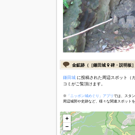
金鉱跡（［鎌田城
碑・説明板
鎌田城
に投稿された周辺スポット（
コミがご覧頂けます。
※
「ニッポン城めぐり」アプリ
では、スタン
周辺城郭や史跡など、様々な関連スポット
+
−