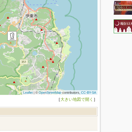
Leaflet
| ©
OpenStreetMap
contributors,
CC-BY-SA
［
大きい地図で開く
］