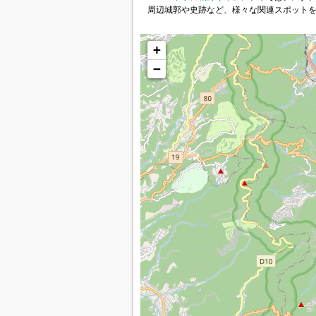
周辺城郭や史跡など、様々な関連スポット
+
−