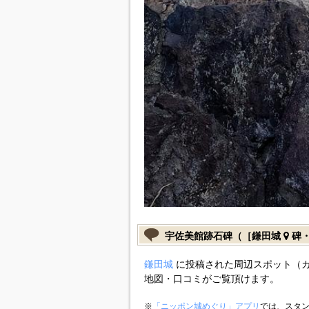
宇佐美館跡石碑（［鎌田城
碑・
鎌田城
に投稿された周辺スポット（
地図・口コミがご覧頂けます。
※
「ニッポン城めぐり」アプリ
では、スタン