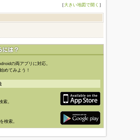
［
大きい地図で開く
］
ndroidの両アプリに対応。
始めてみよう！
法
を検索。
り」を検索。