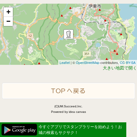
+
−
Leaflet
| ©
OpenStreetMap
contributors,
CC-BY-SA
大きい地図で開く
(C)UM.Succeed,Inc.
Powered by idea canvas
今すぐアプリでスタンプラリーを始めよう！お
城の検索もサクサク！