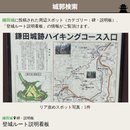
鎌田城
に投稿された周辺スポット（カテゴリー：碑・説明板）、
「登城ルート説明看板」の情報がご覧頂けます。
リア攻めスポット写真：
1
件
鎌田城
碑・説明板
登城ルート説明看板