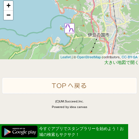
+
−
Leaflet
| ©
OpenStreetMap
contributors,
CC-BY-SA
大きい地図で開く
(C)UM.Succeed,Inc.
Powered by idea canvas
今すぐアプリでスタンプラリーを始めよう！お
城の検索もサクサク！