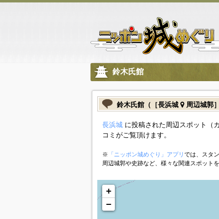
鈴木氏館
鈴木氏館（［長浜城
周辺城郭
長浜城
に投稿された周辺スポット（
コミがご覧頂けます。
※
「ニッポン城めぐり」アプリ
では、スタン
周辺城郭や史跡など、様々な関連スポット
+
−