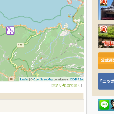
Leaflet
| ©
OpenStreetMap
contributors,
CC-BY-SA
［
大きい地図で開く
］