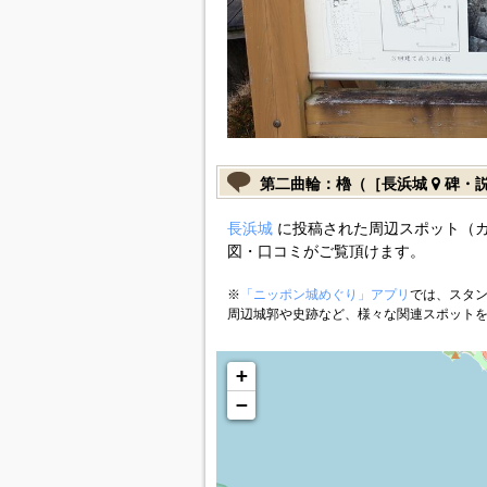
第二曲輪：櫓（［長浜城
碑・
長浜城
に投稿された周辺スポット（
図・口コミがご覧頂けます。
※
「ニッポン城めぐり」アプリ
では、スタン
周辺城郭や史跡など、様々な関連スポット
+
−