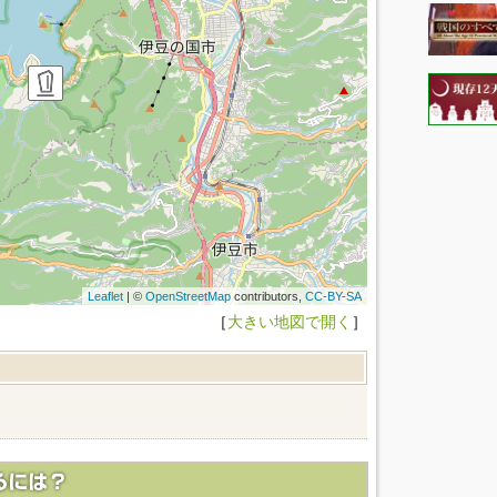
Leaflet
| ©
OpenStreetMap
contributors,
CC-BY-SA
［
大きい地図で開く
］