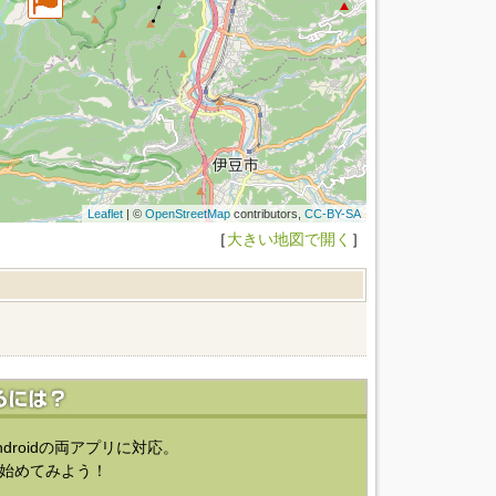
Leaflet
| ©
OpenStreetMap
contributors,
CC-BY-SA
［
大きい地図で開く
］
ndroidの両アプリに対応。
始めてみよう！