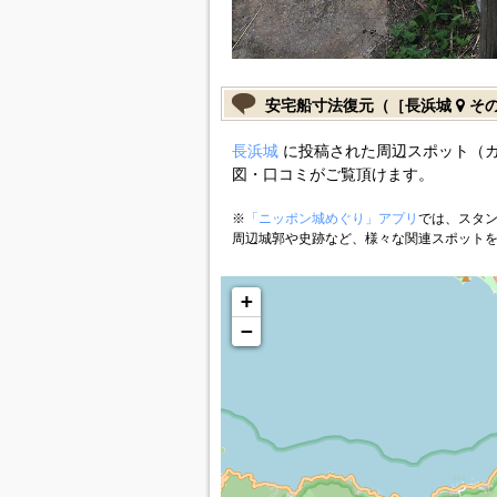
安宅船寸法復元（［長浜城
そ
長浜城
に投稿された周辺スポット（
図・口コミがご覧頂けます。
※
「ニッポン城めぐり」アプリ
では、スタン
周辺城郭や史跡など、様々な関連スポット
+
−