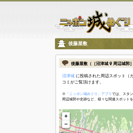
後藤屋敷
後藤屋敷（［沼津城
周辺城郭
沼津城
に投稿された周辺スポット（
コミがご覧頂けます。
※
「ニッポン城めぐり」アプリ
では、スタン
周辺城郭や史跡など、様々な関連スポット
+
−