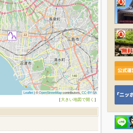
Leaflet
| ©
OpenStreetMap
contributors,
CC-BY-SA
［
大きい地図で開く
］