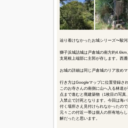
辿り着けなかったお城シリーズ〜駿河
獅子浜城詰城は戸倉城の南方約4.6km
支尾根上端部に主郭が存します。西麓の
お城の詳細は同じ戸倉城のリア攻めマ
行き方はGoogleマップに位置登録
このお寺さんの南側に山へ入る林道が
点まで進むと廃建築物（1枚目の写真
入禁止で討死となります。今回は海パ
付く場所さえ見付けられなかったので
元々この付近一帯は個人の所有地らし
解だったと思います。