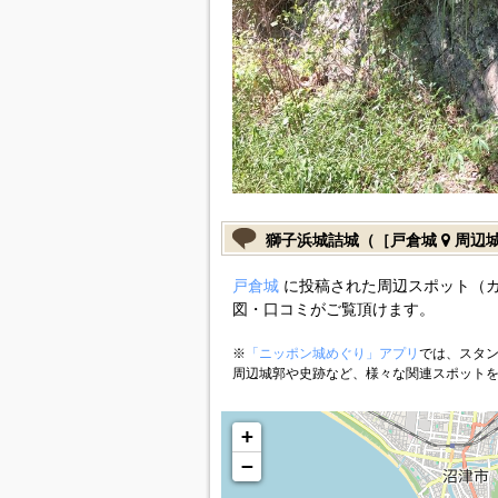
獅子浜城詰城（［戸倉城
周辺
戸倉城
に投稿された周辺スポット（
図・口コミがご覧頂けます。
※
「ニッポン城めぐり」アプリ
では、スタン
周辺城郭や史跡など、様々な関連スポット
+
−