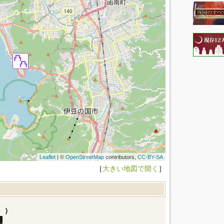
Leaflet
| ©
OpenStreetMap
contributors,
CC-BY-SA
［
大きい地図で開く
］
。）