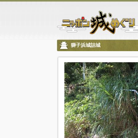
獅子浜城詰城