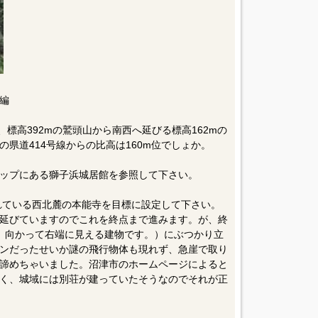
編
、標高392mの鷲頭山から南西へ延びる標高162mの
県道414号線からの比高は160m位でしょか。
ップにある獅子浜城居館を参照して下さい。
されている西北麓の本能寺を目標に設定して下さい。
延びていますのでこれを終点まで進みます。が、終
、向かって右端に見える建物です。）にぶつかり立
ンだったせいか謎の飛行物体も現れず、急崖で取り
諦めちゃいました。沼津市のホームページによると
く、城域には別荘が建っていたそうなのでそれが正