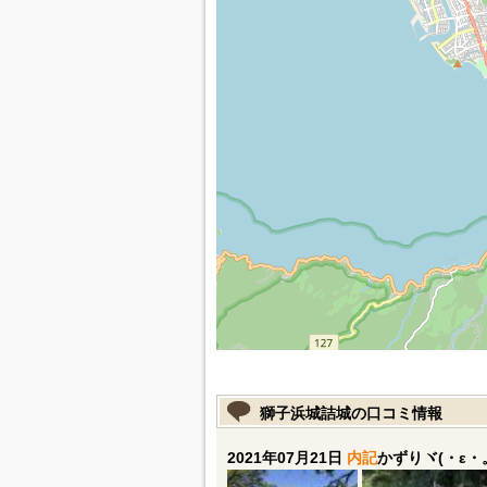
獅子浜城詰城の口コミ情報
2021年07月21日
内記
かずりヾ(・ε・