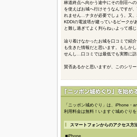
林道終点へ向かう途中にその別荘への
を使えばお城へ行けそうなんですが、
れません…ナタが必要でしょう。又、
KDDIの電波塔が建っているピーク
と難し過ぎてよく判らねぃよって感じ
辿り着けなかったお城を口コミで紹介
も生きた情報だと思います。もしかし
せんし…口コミでは最低でも実際に訪
賛否あるかと思いますが、このシリー
「ニッポン城めぐり」は、iPhone・a
利用料金は無料！いますぐ城めぐりを
スマートフォンからのアクセス方
■iPhone