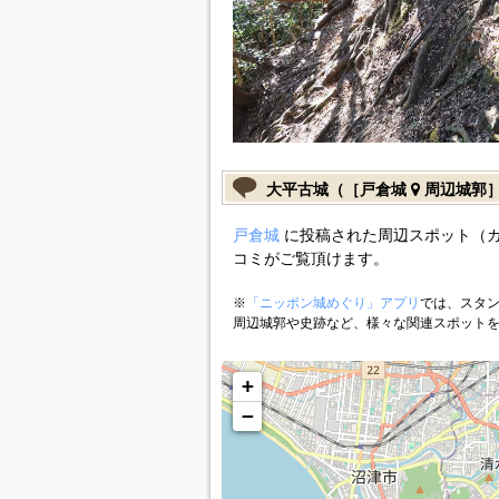
大平古城（［戸倉城
周辺城郭
戸倉城
に投稿された周辺スポット（
コミがご覧頂けます。
※
「ニッポン城めぐり」アプリ
では、スタン
周辺城郭や史跡など、様々な関連スポット
+
−