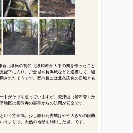
。鎌倉北条氏の初代 北条時政が大平の関を作ったこと
支配下に入り、戸倉城や長浜城などと連携して、駿
用されたようです。案内板には北条氏尭の居城とも
ートがそばを通っていますが、鷲津山（鷲津砦）か
平地区の圓教寺の裏手からの訪問が安全です。
という雰囲気。少し離れた古城はやや大きめの段曲
いうよりは、天然の地形を利用した城。です。