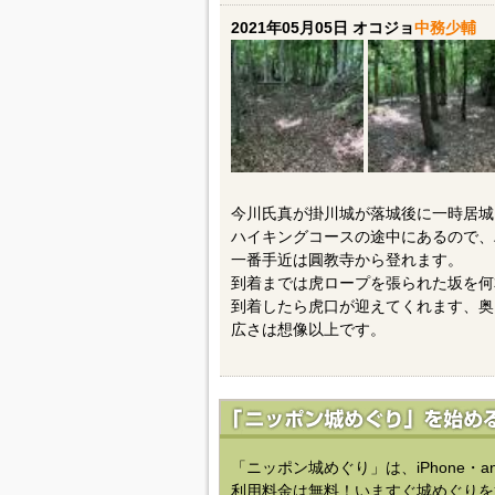
2021年05月05日 オコジョ
中務少輔
今川氏真が掛川城が落城後に一時居城
ハイキングコースの途中にあるので、
一番手近は圓教寺から登れます。
到着までは虎ロープを張られた坂を何
到着したら虎口が迎えてくれます、奥
広さは想像以上です。
「ニッポン城めぐり」は、iPhone・a
利用料金は無料！いますぐ城めぐりを