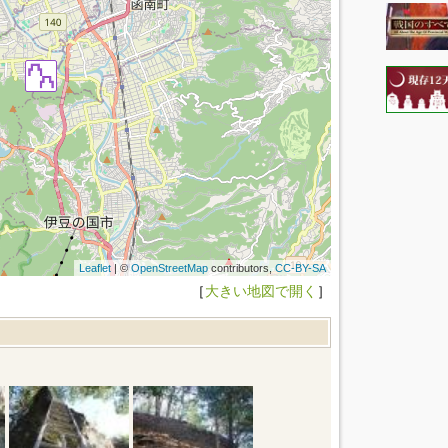
Leaflet
| ©
OpenStreetMap
contributors,
CC-BY-SA
［
大きい地図で開く
］